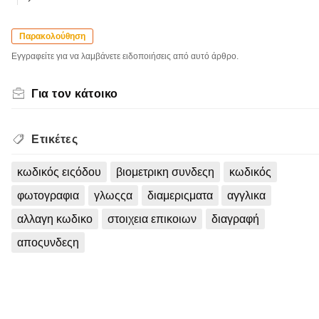
Παρακολούθηση
Εγγραφείτε για να λαμβάνετε ειδοποιήσεις από αυτό άρθρο.
Για τον κάτοικο
Ετικέτες
κωδικός ειςόδου
βιομετρικη συνδεςη
κωδικός
φωτογραφια
γλωςςα
διαμεριςματα
αγγλικα
αλλαγη κωδικο
στοιχεια επικοιων
διαγραφή
αποςυνδεςη